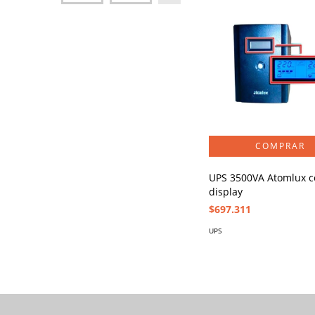
UPS 3500VA Atomlux c
display
$697.311
UPS