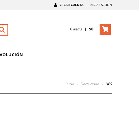
CREAR CUENTA
-
INICIAR SESIÓN
0
Items
|
$0
EVOLUCIÓN
Inicio
-
Electricidad
-
UPS