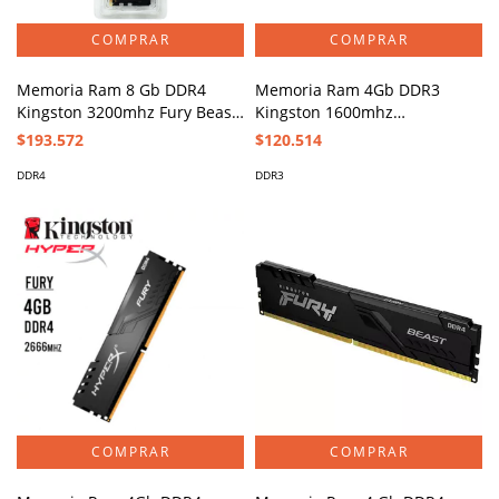
Memoria Ram 8 Gb DDR4
Memoria Ram 4Gb DDR3
Kingston 3200mhz Fury Beast
Kingston 1600mhz
KF432C16BBA/8
KVR16N11S8/4
$193.572
$120.514
DDR4
DDR3