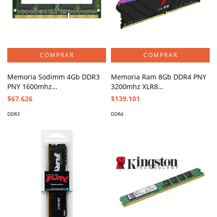
Memoria Sodimm 4Gb DDR3
Memoria Ram 8Gb DDR4 PNY
PNY 1600mhz
3200mhz XLR8
MN4GSD31600BL
MD8GD4320016XRGB
$67.626
$139.101
DDR3
DDR4