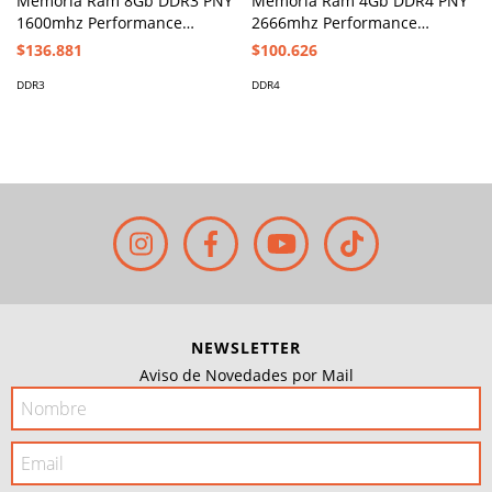
Memoria Ram 8Gb DDR3 PNY
Memoria Ram 4Gb DDR4 PNY
1600mhz Performance
2666mhz Performance
MD8GSD31600BL
MD4GSD42666BL
$136.881
$100.626
DDR3
DDR4
NEWSLETTER
Aviso de Novedades por Mail