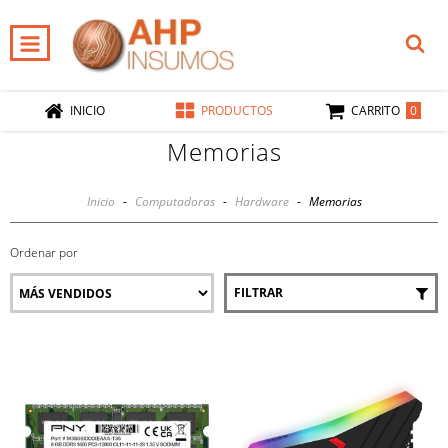
0
INICIO
PRODUCTOS
CARRITO
Memorias
Inicio
-
Computadoras
-
Hardware
-
Memorias
Ordenar por
FILTRAR