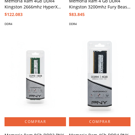
Memoria Ram 4Gb DDR4
Memoria Ram 4 Gb DDR4
Kingston 2666mhz HyperX
Kingston 3200mhz Fury Beast
Fury Negra HX426C16FB3/4
KF432C16BB/4
$122.083
$83.845
DDR4
DDR4