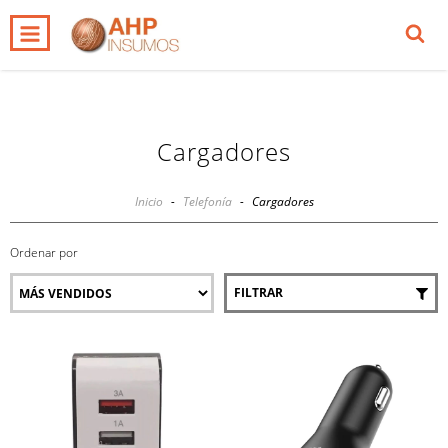
0
INICIO
PRODUCTOS
CARRITO
Cargadores
Inicio
-
Telefonía
-
Cargadores
Ordenar por
FILTRAR