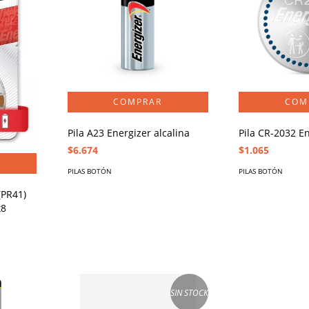
Pila A23 Energizer alcalina
Pila CR-2032 E
$6.674
$1.065
PILAS BOTÓN
PILAS BOTÓN
(PR41)
x8
SIN STOCK