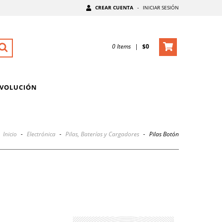
CREAR CUENTA
-
INICIAR SESIÓN
0
Items
|
$0
EVOLUCIÓN
Inicio
-
Electrónica
-
Pilas, Baterías y Cargadores
-
Pilas Botón