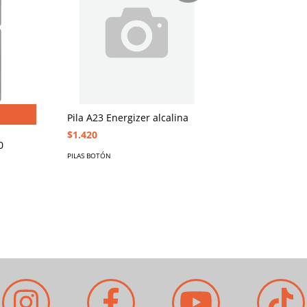
Pila A23 Energizer alcalina
$1.420
0
PILAS BOTÓN