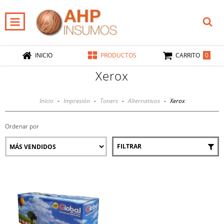
0
INICIO
PRODUCTOS
CARRITO
Xerox
Inicio
-
Impresión
-
Toners
-
Alternativos
-
Xerox
Ordenar por
FILTRAR