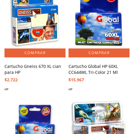
Cartucho Gneiss 670 XL cian
Cartucho Global HP 60XL
para HP
CC644WL Tri-Color 21 Ml
$2.722
$15.967
HP
HP