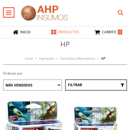
0
INICIO
PRODUCTOS
CARRITO
HP
Inicio
-
Impresión
-
Cartuchos Alternativos
-
HP
Ordenar por
FILTRAR